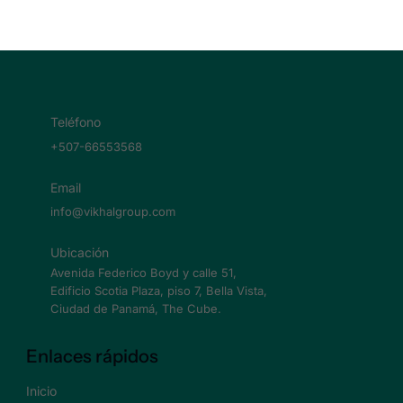
Teléfono
+507-66553568
Email
info@vikhalgroup.com
Ubicación
Avenida Federico Boyd y calle 51,
Edificio Scotia Plaza, piso 7, Bella Vista,
Ciudad de Panamá, The Cube.
Enlaces rápidos
Inicio