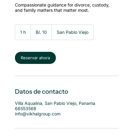
Compassionate guidance for divorce, custody,
and family matters that matter most.
10
balboas
1 h
1
B/. 10
San Pablo Viejo
panameños
Reservar ahora
Datos de contacto
Villa Aqualina, San Pablo Viejo, Panama
66553568
info@vikhalgroup.com