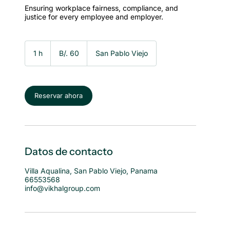
Ensuring workplace fairness, compliance, and
justice for every employee and employer.
60
balboas
1 h
1
B/. 60
San Pablo Viejo
panameños
Reservar ahora
Datos de contacto
Villa Aqualina, San Pablo Viejo, Panama
66553568
info@vikhalgroup.com