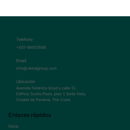
Teléfono
+507-66553568
Email
info@vikhalgroup.com
Ubicación
Avenida Federico Boyd y calle 51,
Edificio Scotia Plaza, piso 7, Bella Vista,
Ciudad de Panamá, The Cube.
Enlaces rápidos
Inicio