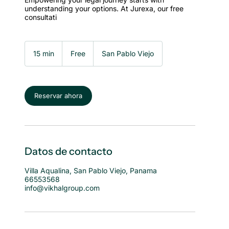
understanding your options. At Jurexa, our free
consultati
Free
15 min
1
Free
San Pablo Viejo
5
m
i
n
Reservar ahora
Datos de contacto
Villa Aqualina, San Pablo Viejo, Panama
66553568
info@vikhalgroup.com