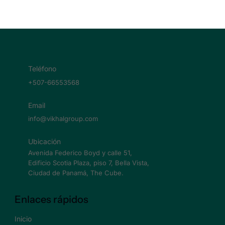
Teléfono
+507-66553568
Email
info@vikhalgroup.com
Ubicación
Avenida Federico Boyd y calle 51,
Edificio Scotia Plaza, piso 7, Bella Vista,
Ciudad de Panamá, The Cube.
Enlaces rápidos
Inicio